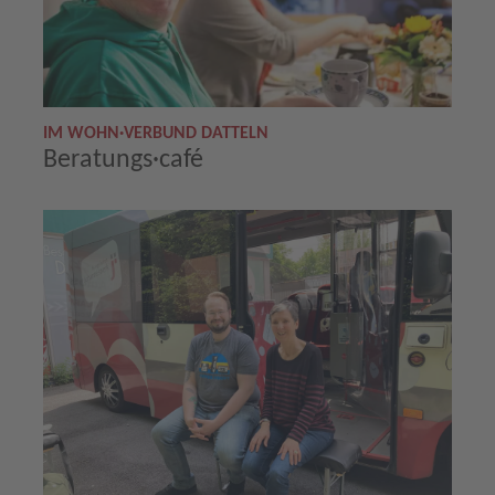
IM WOHN·VERBUND DATTELN
Beratungs·café