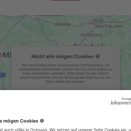
Nicht alle mögen Cookies 🍪
Wir verwenden einen Service eines Drittanbieters, um
Karteninhalte einzubetten. Dieser Service kann Daten zu
Ihren Aktivitäten sammeln. Bitte lesen Sie die Details
durch und stimmen Sie der Nutzung des Service zu, um
diese Karte anzuzeigen.
Mehr Informationen
Akzeptieren
powered by
Usercentrics Consent Management Platform