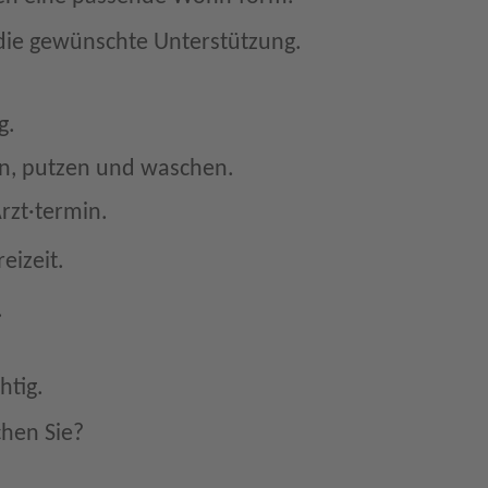
die gewünschte Unterstützung.
g.
en, putzen und waschen.
rzt·termin.
eizeit.
.
htig.
hen Sie?