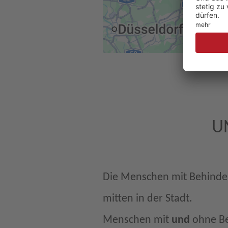
U
Die Menschen mit Behinde
mitten in der Stadt.
Menschen mit
und
ohne Be