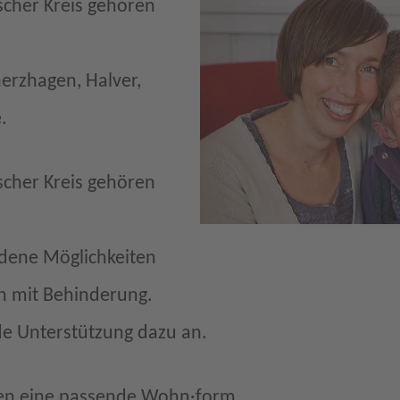
her Kreis gehören
erzhagen, Halver,
.
her Kreis gehören
edene Möglichkeiten
 mit Behinderung.
de Unterstützung dazu an.
hen eine passende Wohn·form.