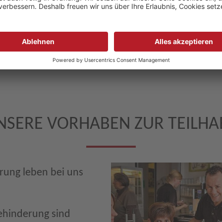
NSERE VORHABEN ZUR TEILHA
rung leben bei uns
hinderung sind