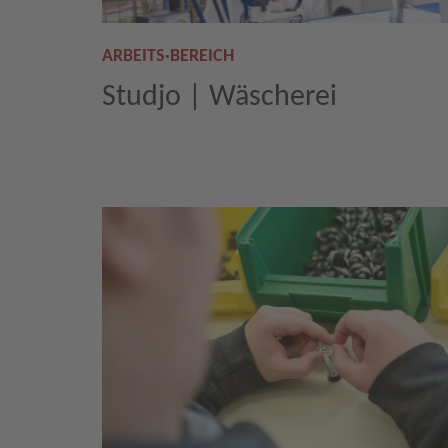
ARBEITS·BEREICH
Studjo | Wäscherei