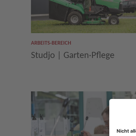
ARBEITS·BEREICH
Studjo | Garten·Pflege