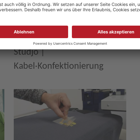
ARBEITS·BEREICH
Studjo |
Kabel·Konfektionierung