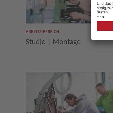
ARBEITS·BEREICH
Studjo | Montage