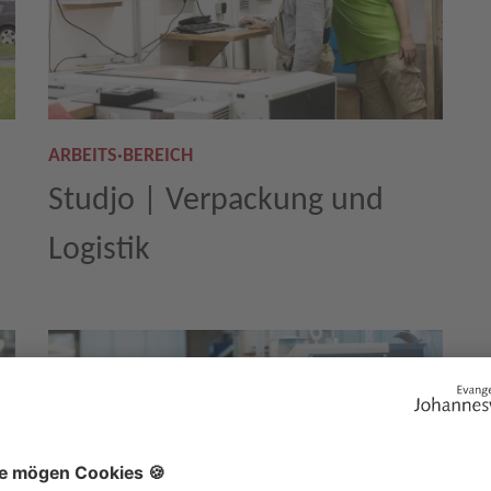
ARBEITS·BEREICH
Studjo | Verpackung und
Logistik