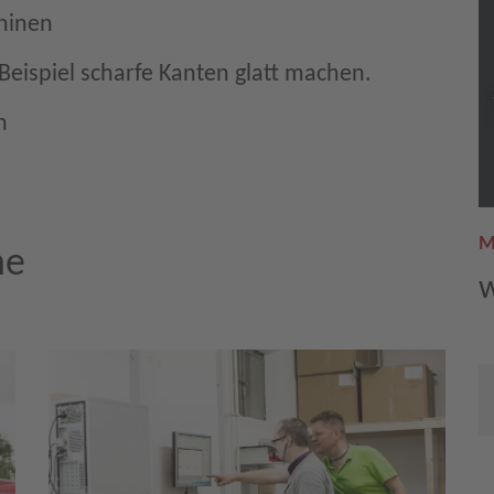
hinen
Beispiel scharfe Kanten glatt machen.
n
M
he
w